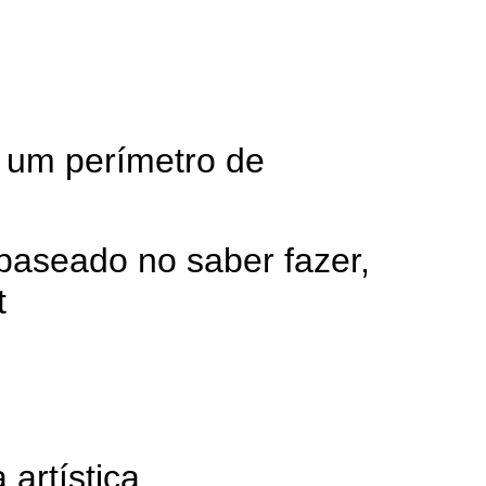
 um perímetro de
 baseado no saber fazer,
t
artística