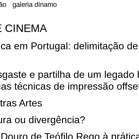
ão
galeria dínamo
E CINEMA
ca em Portugal: delimitação de
sgaste e partilha de um legado
nas técnicas de impressão offse
ras Artes
ura ou divergência?
Douro de Teófilo Rego à prática 