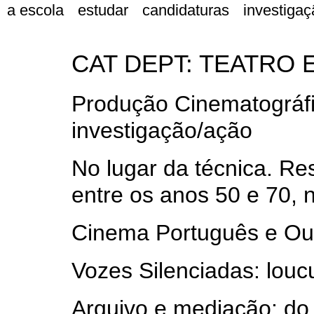
a escola
estudar
candidaturas
investigaç
CAT DEPT:
TEATRO 
Produção Cinematográfi
investigação/ação
No lugar da técnica. Re
entre os anos 50 e 70, 
Cinema Português e Out
Vozes Silenciadas: louc
Arquivo e mediação: do 