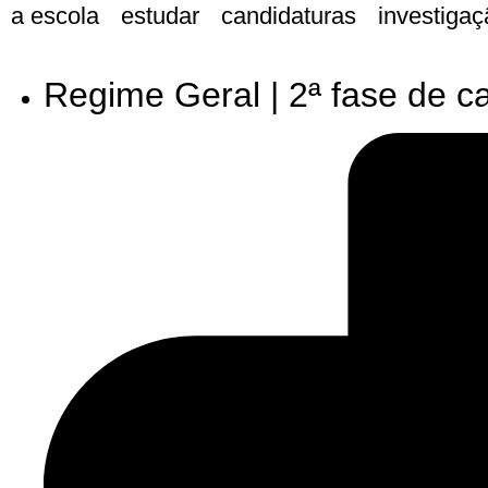
a escola
estudar
candidaturas
investigaç
Regime
Geral | 2ª fase de c