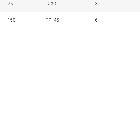
75
T: 30
3
150
TP: 45
6