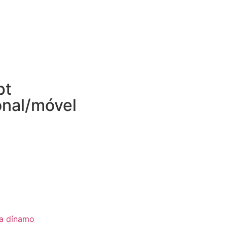
pt
onal/móvel
ia dínamo