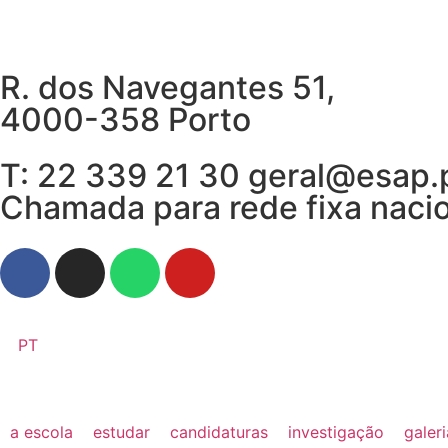
R. dos Navegantes 51,
4000-358 Porto
T: 22 339 21 30 geral@esap.
Chamada para rede fixa naci
PT
a escola
estudar
candidaturas
investigação
galer