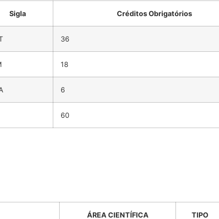
Sigla
Créditos Obrigatórios
T
36
M
18
A
6
60
ÁREA CIENTÍFICA
TIPO