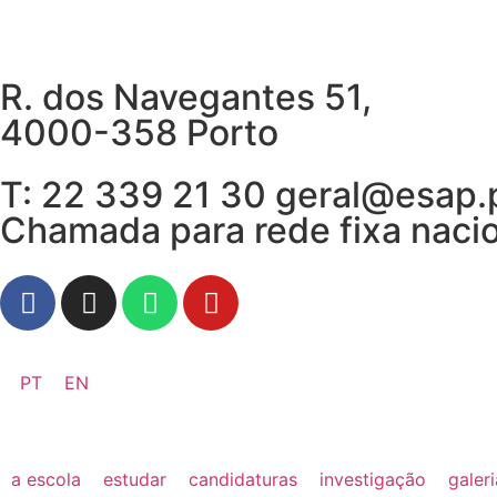
R. dos Navegantes 51,
4000-358 Porto
T: 22 339 21 30 geral@esap.
Chamada para rede fixa naci
PT
EN
a escola
estudar
candidaturas
investigação
galer