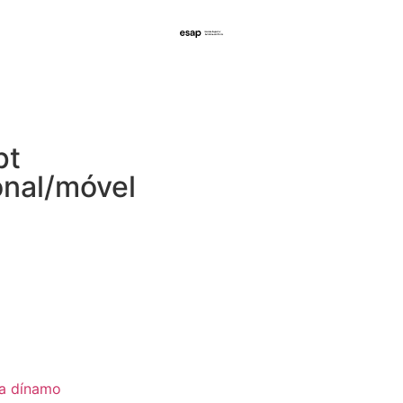
pt
onal/móvel
ia dínamo