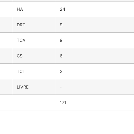
HA
24
DRT
9
TCA
9
CS
6
TCT
3
LIVRE
-
171