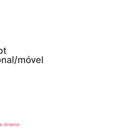
pt
onal/móvel
ia dínamo