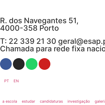
R. dos Navegantes 51,
4000-358 Porto
T: 22 339 21 30 geral@esap.
Chamada para rede fixa naci
PT
EN
a escola
estudar
candidaturas
investigação
galer