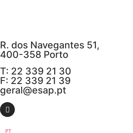
R. dos Navegantes 51,
400-358 Porto
T: 22 339 21 30
F: 22 339 21 39
geral@esap.pt
PT