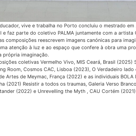
ducador, vive e trabalha no Porto concluiu o mestrado em 
 e faz parte do coletivo PALMA juntamente com a artista C
uas composições reescrevem imagens canónicas para imagin
ma atenção à luz e ao espaço que confere à obra uma profu
 própria imaginação.
sições coletivas Vermelho Vivo, MIS Ceará, Brasil (2025
ing Room, Cosmos CAC, Lisboa (2023), O Verdadeiro lado 
 de Artes de Meymac, França (2022) e as individuais BOLA 
ha (2021) Resistir a todos os traumas, Galeria Verso Bran
tander (2022) e Unrevelling the Myth , CAU Cortém (2021)