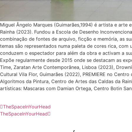
Miguel Ângelo Marques (Guimarães,1994) é artista e arte e
Rainha (2023). Fundou a Escola de Desenho Inconvencional
combinação de fontes de arquivo, ficção e memória, as s
temas são representados numa paleta de cores rica, com u
conduzem o espectador para além da obra e activam a sua
Expõe regularmente desde 2015 onde se destacam as expo
Time, Zaratan Arte Contemporânea, Lisboa (2023), Drown
Cultural Vila Flor, Guimarães (2022), PREMIERE no Centro
Algoritmos da Pintura, Centro de Artes das Caldas da Rain
artísticas: Mascaras com Damian Ortega, Centro Botin San
TheSpaceInYourHead
TheSpaceInYourHead