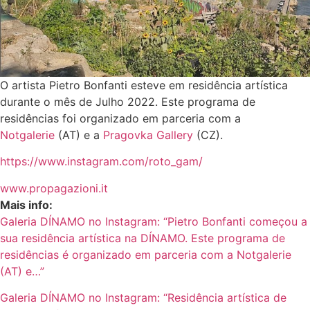
O artista Pietro Bonfanti esteve em residência artística
durante o mês de Julho 2022. Este programa de
residências foi organizado em parceria com a
Notgalerie
(AT) e a
Pragovka Gallery
(CZ).
https://www.instagram.com/roto_gam/
www.propagazioni.it
Mais info:
Galeria DÍNAMO no Instagram: “Pietro Bonfanti começou a
sua residência artística na DÍNAMO. Este programa de
residências é organizado em parceria com a Notgalerie
(AT) e…”
Galeria DÍNAMO no Instagram: “Residência artística de