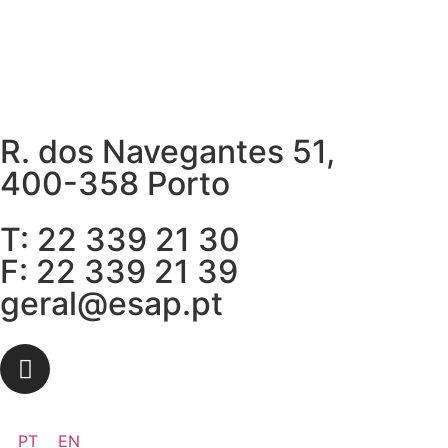
R. dos Navegantes 51,
400-358 Porto
T: 22 339 21 30
F: 22 339 21 39
geral@esap.pt
PT
EN