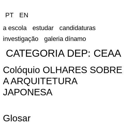
PT
EN
a escola
estudar
candidaturas
investigação
galeria dínamo
CATEGORIA DEP:
CEAA
Colóquio OLHARES SOBRE
A ARQUITETURA
JAPONESA
Glosar