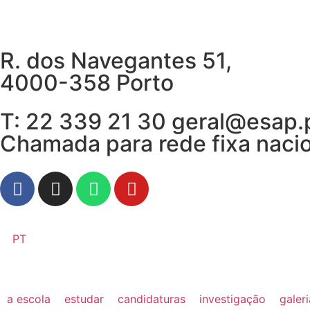
R. dos Navegantes 51,
4000-358 Porto
T: 22 339 21 30 geral@esap.
Chamada para rede fixa naci
PT
a escola
estudar
candidaturas
investigação
galer