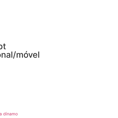
pt
onal/móvel
ia dínamo