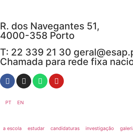
R. dos Navegantes 51,
4000-358 Porto
T: 22 339 21 30 geral@esap.
Chamada para rede fixa naci
PT
EN
a escola
estudar
candidaturas
investigação
galer