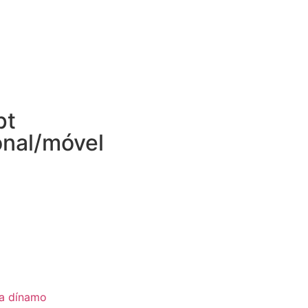
pt
onal/móvel
ia dínamo