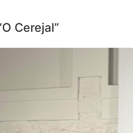
“O Cerejal”