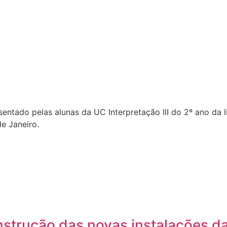
entado pelas alunas da UC Interpretação III do 2º ano da l
de Janeiro.
nstrução das novas instalações d