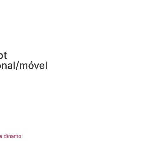
pt
onal/móvel
ia dínamo