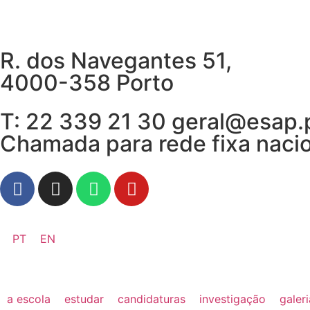
R. dos Navegantes 51,
4000-358 Porto
T: 22 339 21 30 geral@esap.
Chamada para rede fixa naci
PT
EN
a escola
estudar
candidaturas
investigação
galer