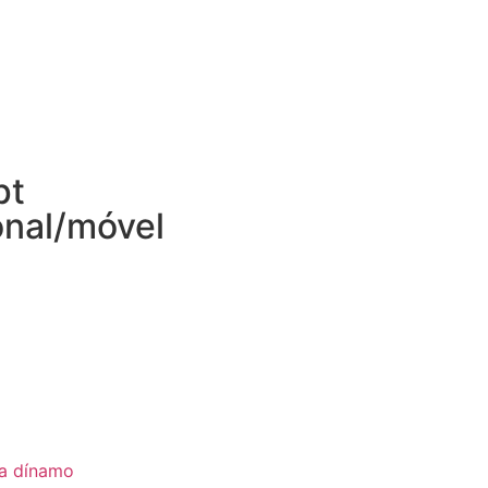
pt
onal/móvel
ia dínamo