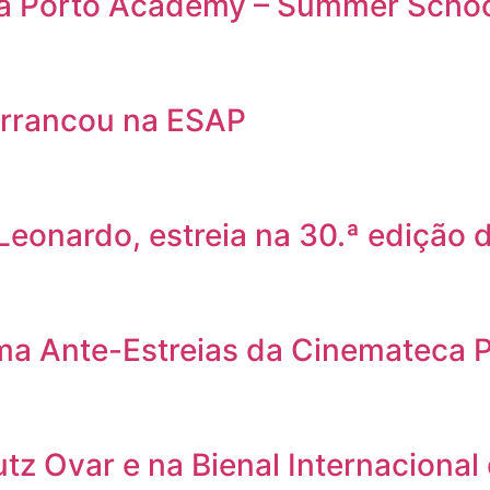
da Porto Academy – Summer Scho
rrancou na ESAP
 Leonardo, estreia na 30.ª edição
ama Ante-Estreias da Cinemateca 
utz Ovar e na Bienal Internacional