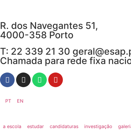
R. dos Navegantes 51,
4000-358 Porto
T: 22 339 21 30 geral@esap.
Chamada para rede fixa naci
PT
EN
a escola
estudar
candidaturas
investigação
galer