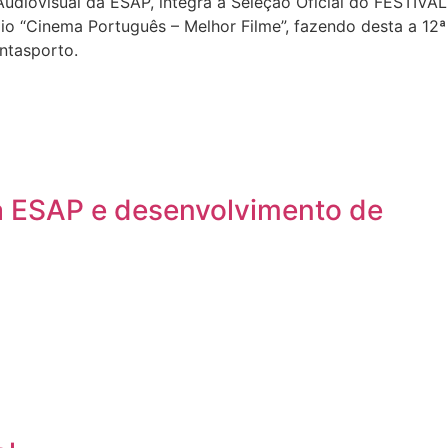
iovisual da ESAP, integra a Seleção Oficial do FESTIVAL
“Cinema Português – Melhor Filme”, fazendo desta a 12ª
ntasporto.
a ESAP e desenvolvimento de