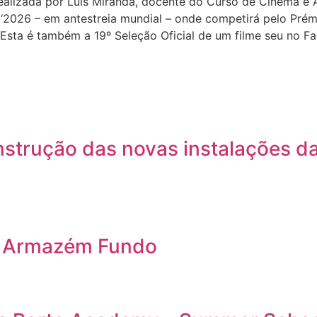
ada por Luís Miranda, docente do Curso de Cinema e Aud
– em antestreia mundial – onde competirá pelo Prémio 
Esta é também a 19º Seleção Oficial de um filme seu no Fa
nstrução das novas instalações d
o Armazém Fundo