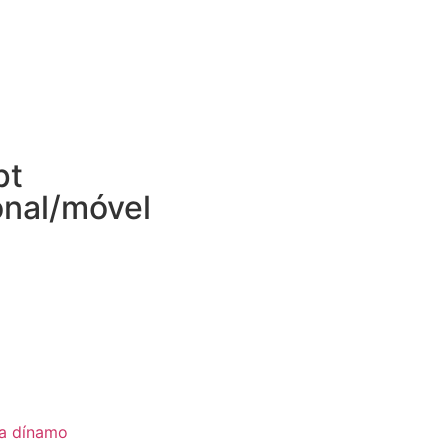
pt
onal/móvel
ia dínamo