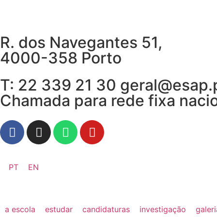
R. dos Navegantes 51,
4000-358 Porto
T: 22 339 21 30 geral@esap.
Chamada para rede fixa naci
PT
EN
a escola
estudar
candidaturas
investigação
galer