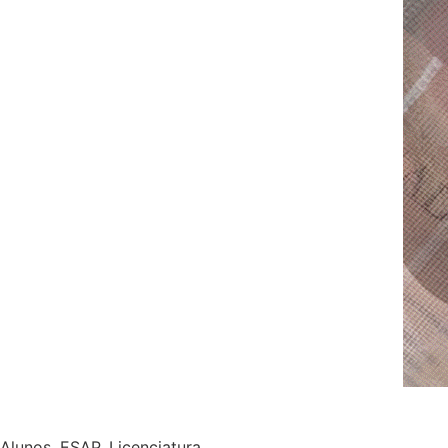
Alunos
,
ESAP
,
Licenciatura