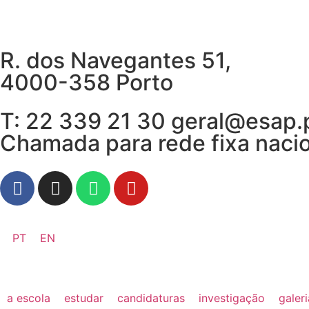
R. dos Navegantes 51,
4000-358 Porto
T: 22 339 21 30 geral@esap.
Chamada para rede fixa naci
PT
EN
a escola
estudar
candidaturas
investigação
galer