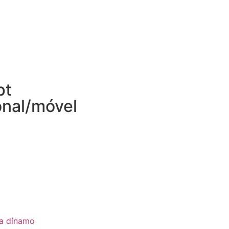
pt
onal/móvel
ia dínamo