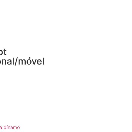
pt
onal/móvel
ia dínamo