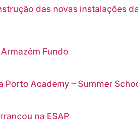
nstrução das novas instalações d
o Armazém Fundo
da Porto Academy – Summer Scho
rrancou na ESAP