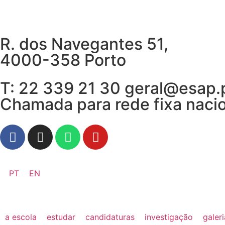
R. dos Navegantes 51,
4000-358 Porto
T: 22 339 21 30 geral@esap.
Chamada para rede fixa naci
PT
EN
a escola
estudar
candidaturas
investigação
galer