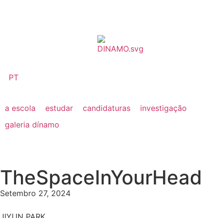
PT
a escola
estudar
candidaturas
investigação
galeria dínamo
TheSpaceInYourHead
Setembro 27, 2024
JIYUN PARK