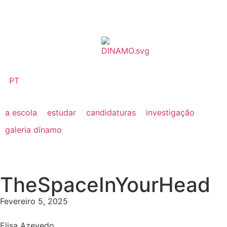
PT
a escola
estudar
candidaturas
investigação
galeria dínamo
TheSpaceInYourHead
Fevereiro 5, 2025
Elisa Azevedo