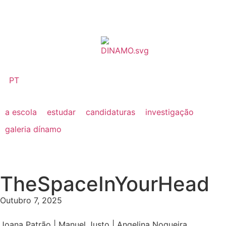
PT
a escola
estudar
candidaturas
investigação
galeria dínamo
TheSpaceInYourHead
Outubro 7, 2025
Joana Patrão | Manuel Justo | Angelina Nogueira