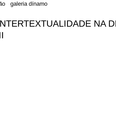
ão
galeria dínamo
INTERTEXTUALIDADE NA D
I