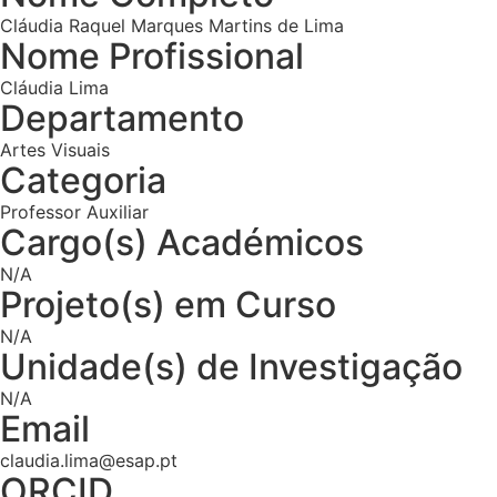
Cláudia Raquel Marques Martins de Lima
Nome Profissional
Cláudia Lima
Departamento
Artes Visuais
Categoria
Professor Auxiliar
Cargo(s) Académicos
N/A
Projeto(s) em Curso
N/A
Unidade(s) de Investigação
N/A
Email
claudia.lima@esap.pt
ORCID