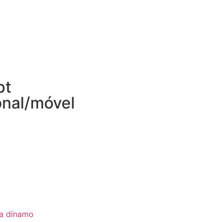
pt
onal/móvel
ia dínamo