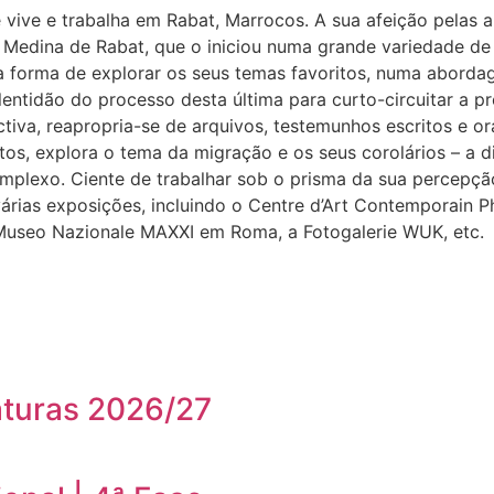
vive e trabalha em Rabat, Marrocos. A sua afeição pelas a
Medina de Rabat, que o iniciou numa grande variedade de f
a forma de explorar os seus temas favoritos, numa abordag
 a lentidão do processo desta última para curto-circuitar a
ctiva, reapropria-se de arquivos, testemunhos escritos e o
os, explora o tema da migração e os seus corolários – a dis
plexo. Ciente de trabalhar sob o prisma da sua percepção
árias exposições, incluindo o Centre d’Art Contemporain Ph
Museo Nazionale MAXXI em Roma, a Fotogalerie WUK, etc.
aturas 2026/27