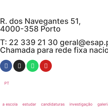
R. dos Navegantes 51,
4000-358 Porto
T: 22 339 21 30 geral@esap.
Chamada para rede fixa naci
PT
a escola
estudar
candidaturas
investigação
galer