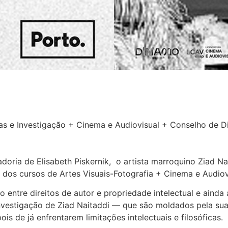
sticas e Investigação + Cinema e Audiovisual + Conselho d
ria de Elisabeth Piskernik, o artista marroquino Ziad Nai
os cursos de Artes Visuais-Fotografia + Cinema e Audiov
ão entre direitos de autor e propriedade intelectual e ai
 investigação de Ziad Naitaddi — que são moldados pela sua
is de já enfrentarem limitações intelectuais e filosóficas.