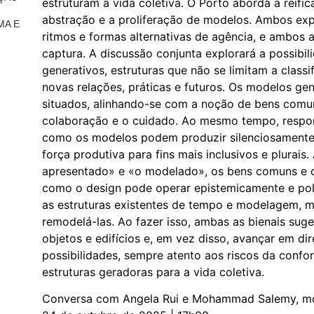
estruturam a vida coletiva. O Porto aborda a reifi
abstração e a proliferação de modelos. Ambos e
MA E
ritmos e formas alternativas de agência, e ambos 
captura. A discussão conjunta explorará a possi
generativos, estruturas que não se limitam a classif
novas relações, práticas e futuros. Os modelos ge
situados, alinhando-se com a noção de bens comun
colaboração e o cuidado. Ao mesmo tempo, resp
como os modelos podem produzir silenciosamente
força produtiva para fins mais inclusivos e plurais
apresentado» e «o modelado», os bens comuns e o 
como o design pode operar epistemicamente e poli
as estruturas existentes de tempo e modelagem, m
remodelá-las. Ao fazer isso, ambas as bienais sug
objetos e edifícios e, em vez disso, avançar em dir
possibilidades, sempre atento aos riscos da confo
estruturas geradoras para a vida coletiva.
Conversa com Angela Rui e Mohammad Salemy, mo