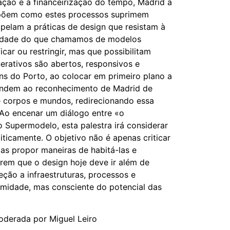
cação e a financeirização do tempo, Madrid a
xpõem como estes processos suprimem
apelam a práticas de design que resistam à
bilidade do que chamamos de modelos
icar ou restringir, mas que possibilitam
nerativos são abertos, responsivos e
s do Porto, ao colocar em primeiro plano a
ondem ao reconhecimento de Madrid de
 corpos e mundos, redirecionando essa
. Ao encenar um diálogo entre «o
Supermodelo, esta palestra irá considerar
ticamente. O objetivo não é apenas criticar
as propor maneiras de habitá-las e
erem que o design hoje deve ir além de
eção a infraestruturas, processos e
rmidade, mas consciente do potencial das
derada por Miguel Leiro