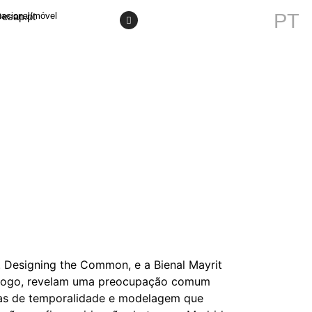
PT
@esap.pt
nacional/móvel
. Designing the Common, e a Bienal Mayrit
logo, revelam uma preocupação comum
emas de temporalidade e modelagem que