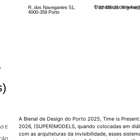
R. dos Navegantes 51,
T: 22 339 21 30 geral
Chamada para rede fixa 
4000-358 Porto
a
s)
A Bienal de Design do Porto 2025, Time is Present
2026, (SUPER)MODELS, quando colocadas em diá
AS E
com as arquiteturas da invisibilidade, esses sist
ÇÃO