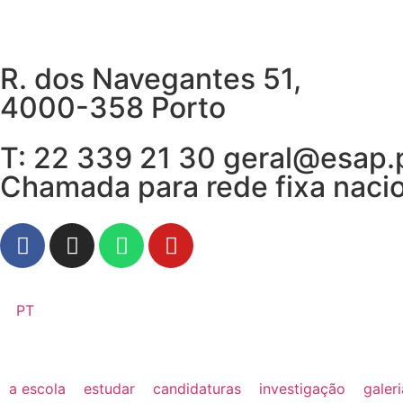
R. dos Navegantes 51,
4000-358 Porto
T: 22 339 21 30 geral@esap.
Chamada para rede fixa naci
PT
a escola
estudar
candidaturas
investigação
galer