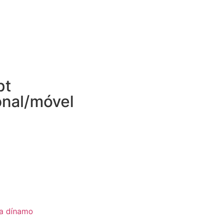
pt
onal/móvel
ia dínamo