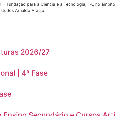
T – Fundação para a Ciência e a Tecnologia, I.P., no âmbi
Estudos Arnaldo Araújo.
aturas 2026/27
onal | 4ª Fase
Fase
o Ensino Secundário e Cursos Artí