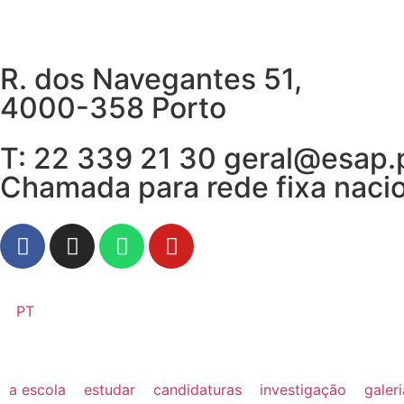
R. dos Navegantes 51,
4000-358 Porto
T: 22 339 21 30 geral@esap.
Chamada para rede fixa naci
PT
a escola
estudar
candidaturas
investigação
galer