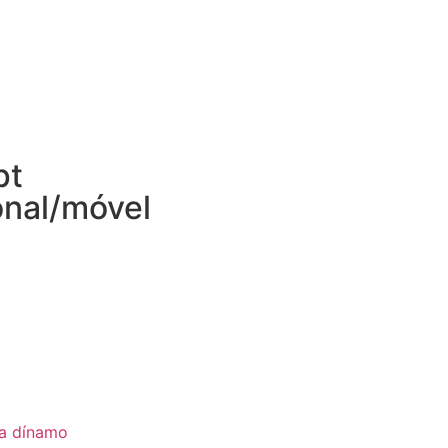
pt
onal/móvel
ia dínamo