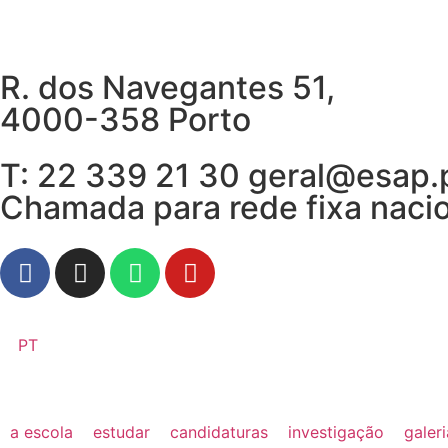
R. dos Navegantes 51,
4000-358 Porto
T: 22 339 21 30 geral@esap.
Chamada para rede fixa naci
PT
a escola
estudar
candidaturas
investigação
galer