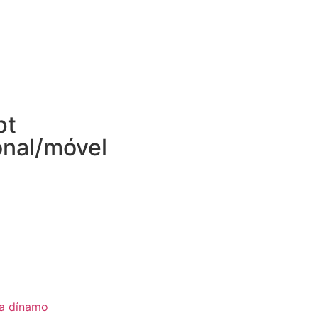
pt
onal/móvel
ia dínamo