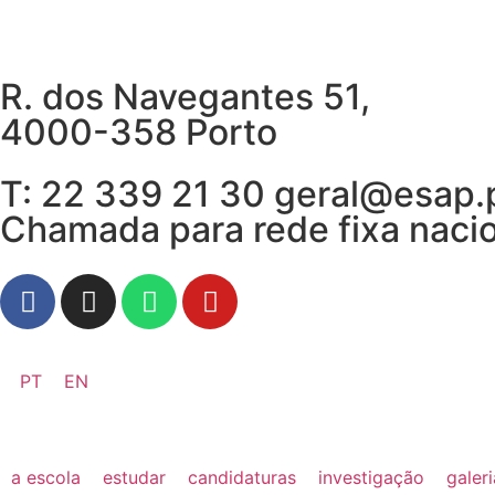
R. dos Navegantes 51,
4000-358 Porto
T: 22 339 21 30 geral@esap.
Chamada para rede fixa naci
PT
EN
a escola
estudar
candidaturas
investigação
galer