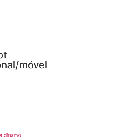
pt
onal/móvel
ia dínamo