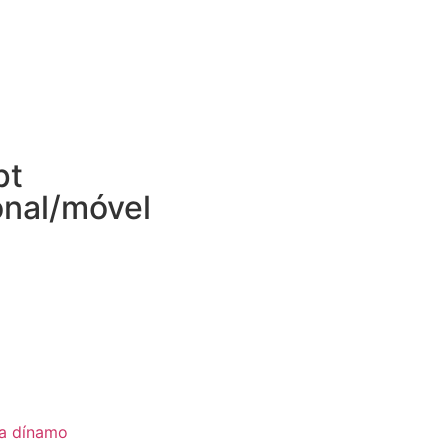
pt
onal/móvel
ia dínamo