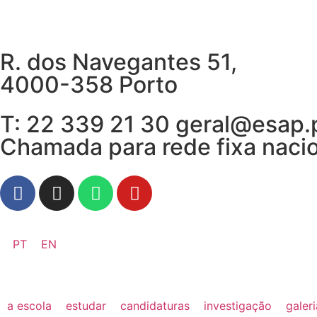
R. dos Navegantes 51,
4000-358 Porto
T: 22 339 21 30 geral@esap.
Chamada para rede fixa naci
PT
EN
a escola
estudar
candidaturas
investigação
galer