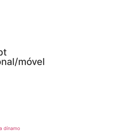
pt
onal/móvel
ia dínamo