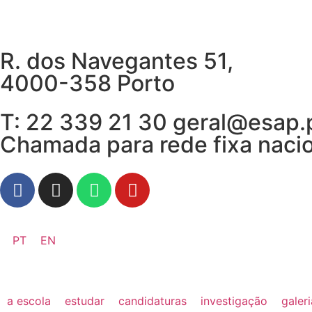
R. dos Navegantes 51,
4000-358 Porto
T: 22 339 21 30 geral@esap.
Chamada para rede fixa naci
PT
EN
a escola
estudar
candidaturas
investigação
galer