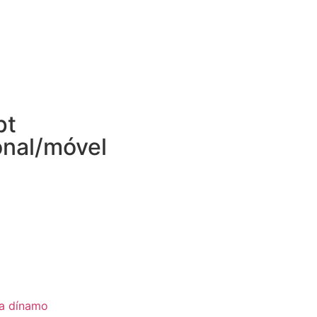
pt
onal/móvel
ia dínamo