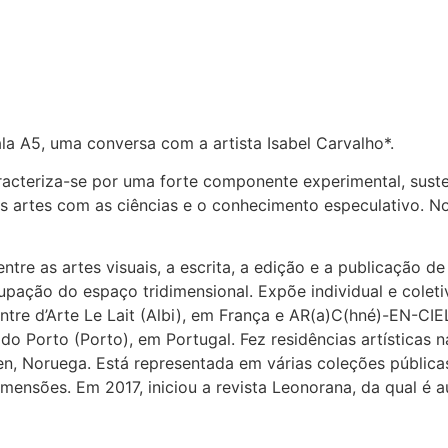
ala A5, uma conversa com a artista Isabel Carvalho*.
caracteriza-se por uma forte componente experimental, sust
das artes com as ciências e o conhecimento especulativo. 
ntre as artes visuais, a escrita, a edição e a publicação d
cupação do espaço tridimensional. Expõe individual e cole
tre d’Arte Le Lait (Albi), em França e AR(a)C(hné)-EN-CIEL
 do Porto (Porto), em Portugal. Fez residências artísticas 
en, Noruega. Está representada em várias coleções pública
ensões. Em 2017, iniciou a revista Leonorana, da qual é au