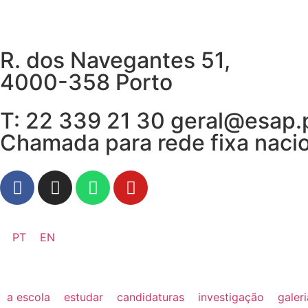
R. dos Navegantes 51,
4000-358 Porto
T: 22 339 21 30 geral@esap.
Chamada para rede fixa naci
PT
EN
a escola
estudar
candidaturas
investigação
galer