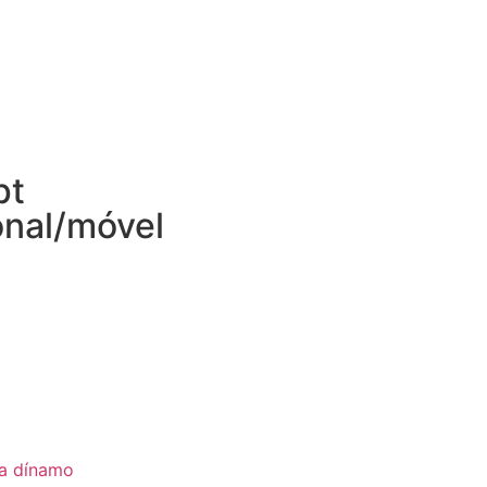
pt
onal/móvel
ia dínamo