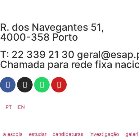
R. dos Navegantes 51,
4000-358 Porto
T: 22 339 21 30 geral@esap.
Chamada para rede fixa naci
PT
EN
a escola
estudar
candidaturas
investigação
galer