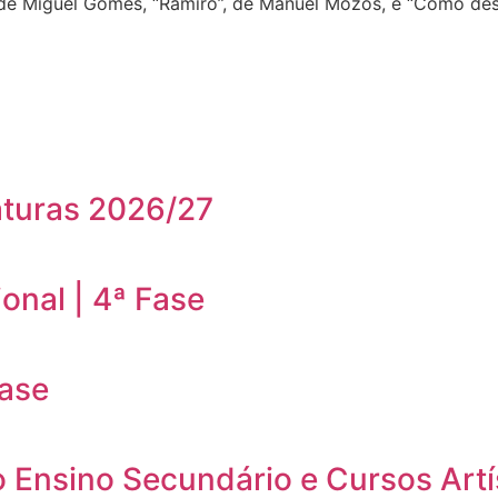
 de Miguel Gomes, “Ramiro”, de Manuel Mozos, e “Como des
aturas 2026/27
onal | 4ª Fase
Fase
o Ensino Secundário e Cursos Artí