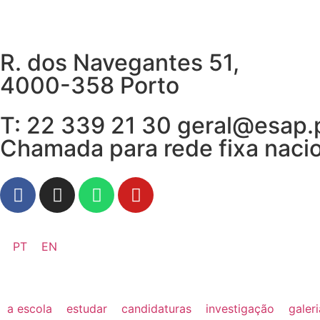
R. dos Navegantes 51,
4000-358 Porto
T: 22 339 21 30 geral@esap.
Chamada para rede fixa naci
PT
EN
a escola
estudar
candidaturas
investigação
galer