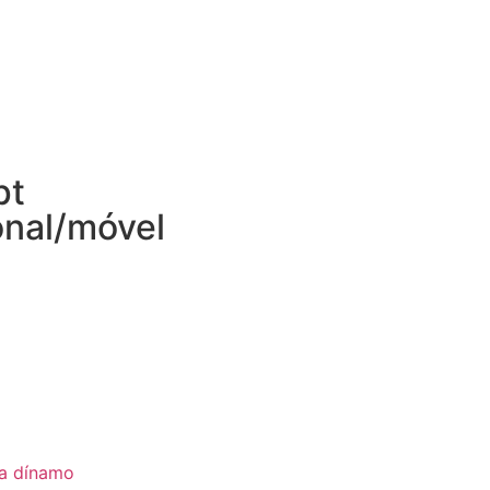
pt
onal/móvel
ia dínamo