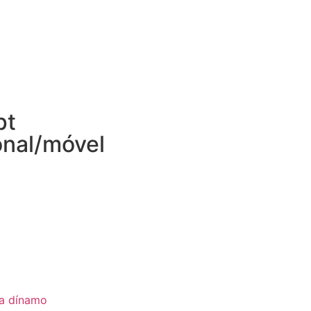
pt
onal/móvel
ia dínamo