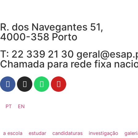
R. dos Navegantes 51,
4000-358 Porto
T: 22 339 21 30 geral@esap.
Chamada para rede fixa naci
PT
EN
a escola
estudar
candidaturas
investigação
galer