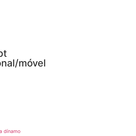
pt
onal/móvel
ia dínamo