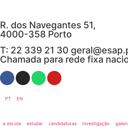
R. dos Navegantes 51,
4000-358 Porto
T: 22 339 21 30 geral@esap.
Chamada para rede fixa naci
PT
EN
a escola
estudar
candidaturas
investigação
galer