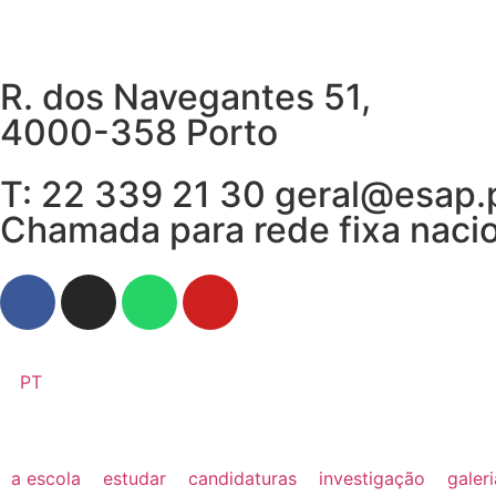
R. dos Navegantes 51,
4000-358 Porto
T: 22 339 21 30 geral@esap.
Chamada para rede fixa naci
PT
a escola
estudar
candidaturas
investigação
galer