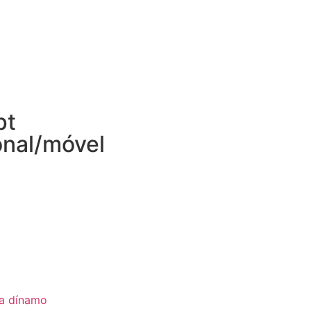
pt
onal/móvel
ia dínamo