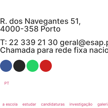
R. dos Navegantes 51,
4000-358 Porto
T: 22 339 21 30 geral@esap.
Chamada para rede fixa naci
PT
a escola
estudar
candidaturas
investigação
galer