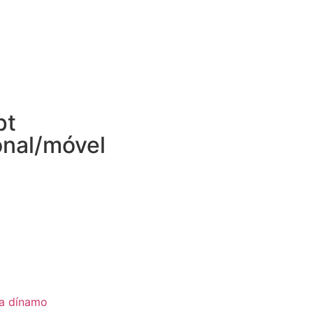
pt
onal/móvel
ia dínamo