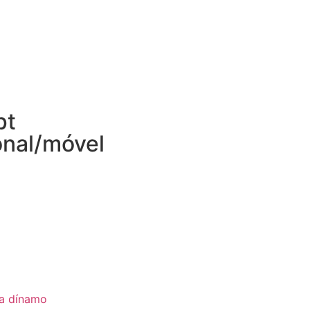
pt
onal/móvel
ia dínamo