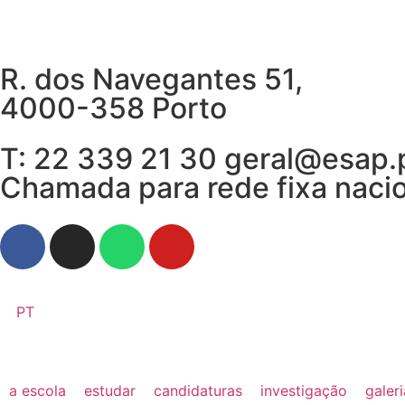
R. dos Navegantes 51,
4000-358 Porto
T: 22 339 21 30 geral@esap.
Chamada para rede fixa naci
PT
a escola
estudar
candidaturas
investigação
galer