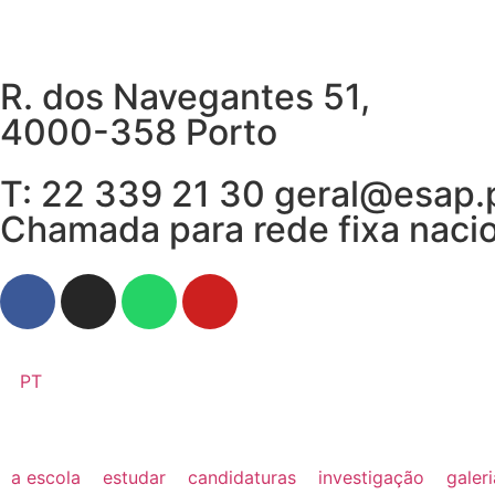
R. dos Navegantes 51,
4000-358 Porto
T: 22 339 21 30 geral@esap.
Chamada para rede fixa naci
PT
a escola
estudar
candidaturas
investigação
galer