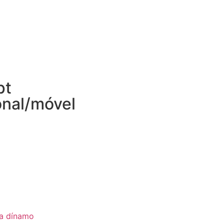
pt
onal/móvel
ia dínamo