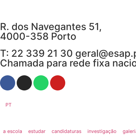
R. dos Navegantes 51,
4000-358 Porto
T: 22 339 21 30 geral@esap.
Chamada para rede fixa naci
PT
a escola
estudar
candidaturas
investigação
galer