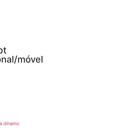
pt
onal/móvel
ia dínamo