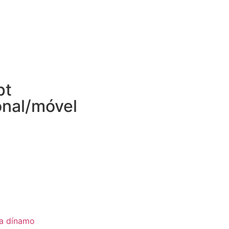
pt
onal/móvel
ia dínamo