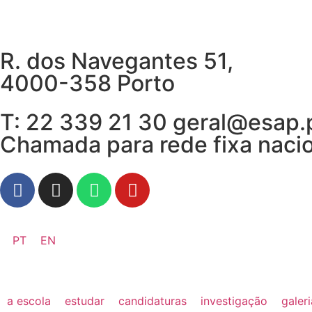
R. dos Navegantes 51,
4000-358 Porto
T: 22 339 21 30 geral@esap.
Chamada para rede fixa naci
PT
EN
a escola
estudar
candidaturas
investigação
galer