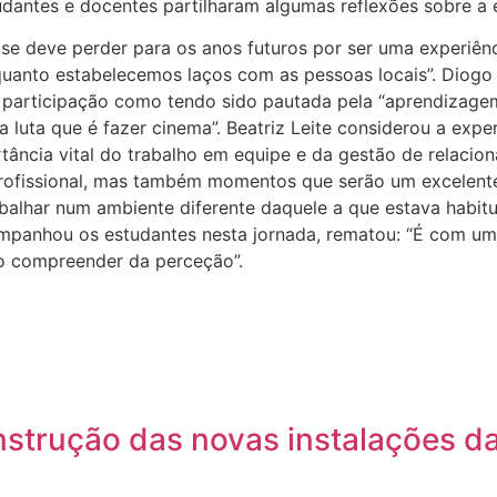
tudantes e docentes partilharam algumas reflexões sobre a 
se deve perder para os anos futuros por ser uma experiênc
quanto estabelecemos laços com as pessoas locais”. Diogo
 sua participação como tendo sido pautada pela “aprendizag
a luta que é fazer cinema”. Beatriz Leite considerou a ex
ncia vital do trabalho em equipe e da gestão de relacion
rofissional, mas também momentos que serão um excelente 
rabalhar num ambiente diferente daquele a que estava hab
companhou os estudantes nesta jornada, rematou: “É com 
eno compreender da perceção”.
nstrução das novas instalações d